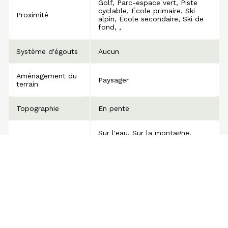
Golf
Parc-espace vert
Piste
cyclable
École primaire
Ski
Proximité
alpin
École secondaire
Ski de
fond
Système d'égouts
Aucun
Aménagement du
Paysager
terrain
Topographie
En pente
Sur l'eau
Sur la montagne
Vue
Panoramique
Zonage
Résidentiel
Emilie