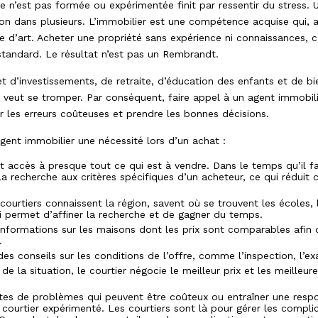
e n’est pas formée ou expérimentée finit par ressentir du stress. U
n dans plusieurs. L’immobilier est une compétence acquise qui,
me d’art. Acheter une propriété sans expérience ni connaissances
standard. Le résultat n’est pas un Rembrandt.
d’investissements, de retraite, d’éducation des enfants et de bi
veut se tromper. Par conséquent, faire appel à un agent immobili
er les erreurs coûteuses et prendre les bonnes décisions.
gent immobilier une nécessité lors d’un achat :
t accès à presque tout ce qui est à vendre. Dans le temps qu’il fa
e la recherche aux critères spécifiques d’un acheteur, ce qui rédui
ourtiers connaissent la région, savent où se trouvent les écoles, l
qui permet d’affiner la recherche et de gagner du temps.
informations sur les maisons dont les prix sont comparables afin d
.
es conseils sur les conditions de l’offre, comme l’inspection, l
e la situation, le courtier négocie le meilleur prix et les meilleur
rtes de problèmes qui peuvent être coûteux ou entraîner une respo
courtier expérimenté. Les courtiers sont là pour gérer les complica