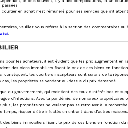
 Cependant, le plus souvent, il y a des complications, et un cour
s passées.
courtier en achat n’est rémunéré pour ses services que s’il atteint 
taires, veuillez vous référer à la section des commentaires au ba
z ici
.
ILIER
ns pour les acheteurs, il est évident que les prix augmentent en r
endent des biens immobiliers fixent le prix de ces biens en fonct
 conséquent, les courtiers inscripteurs sont surpris de la réponse 
s cas, les propriétés se vendent au-dessus du prix demandé.
tique du gouvernement, qui maintient des taux d’intérêt bas et suppr
ague d’infections. Avec la pandémie, de nombreux propriétaires on
 plus, les propriétaires ne veulent pas se retrouver à la recherch
e temps, risquer d’être infectés en entrant dans d’autres maisons
t des biens immobiliers fixent le prix de ces biens en fonction d