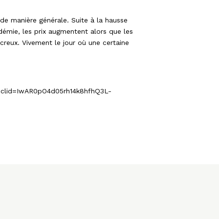
 de manière générale. Suite à la hausse
démie, les prix augmentent alors que les
reux. Vivement le jour où une certaine
&fbclid=IwAR0pO4d05rh14k8hfhQ3L-