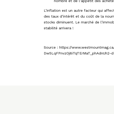
nombre et de l’appétit des acheteu
L’inflation est un autre facteur qui aff
des taux d’intérêt et du coût de la nour
stocks diminuent. Le marché de l’immobi
stabilité arrivera !
Source : https://www.westmountmag.ca/
Dw5LqFPnvzOj6iTqTErMaT_phAdnUh2-