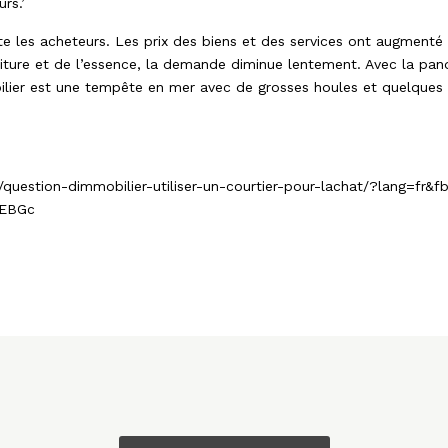
rs.’
ecte les acheteurs. Les prix des biens et des services ont augmenté
riture et de l’essence, la demande diminue lentement. Avec la pan
lier est une tempête en mer avec de grosses houles et quelques c
question-dimmobilier-utiliser-un-courtier-pour-lachat/?lang=fr
dEBGc