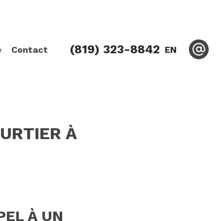
(819) 323-8842
e
Contact
EN
OURTIER À
PEL À UN