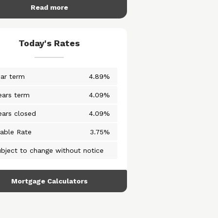
Read more
Today's Rates
ear term
4.89%
ears term
4.09%
ears closed
4.09%
iable Rate
3.75%
bject to change without notice
Mortgage Calculators