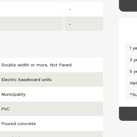
-
-
1 y
3 y
Double width or more
Not Paved
5 y
Electric baseboard units
Var
Municipality
*Su
PVC
Poured concrete