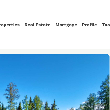
roperties
Real Estate
Mortgage
Profile
Too